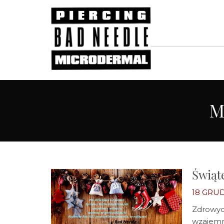
M
Świąt
18 GRUD
Zdrowych
wzajemn