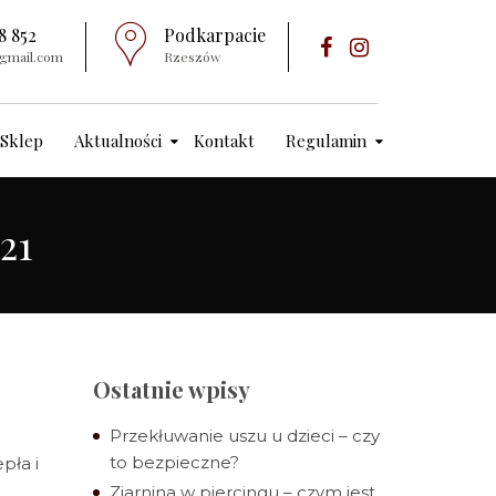
8 852
Podkarpacie
)gmail.com
Rzeszów
Sklep
Aktualności
Kontakt
Regulamin
21
Ostatnie wpisy
Przekłuwanie uszu u dzieci – czy
to bezpieczne?
pła i
!
Ziarnina w piercingu – czym jest,