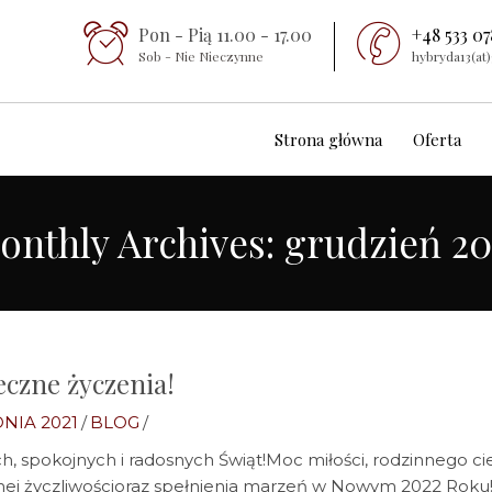
Pon - Pią 11.00 - 17.00
+48 533 07
Sob - Nie Nieczynne
hybryda13(at
Strona główna
Oferta
onthly Archives: grudzień 20
eczne życzenia!
NIA 2021
/
BLOG
/
, spokojnych i radosnych Świąt!Moc miłości, rodzinnego cie
ej życzliwościoraz spełnienia marzeń w Nowym 2022 Roku