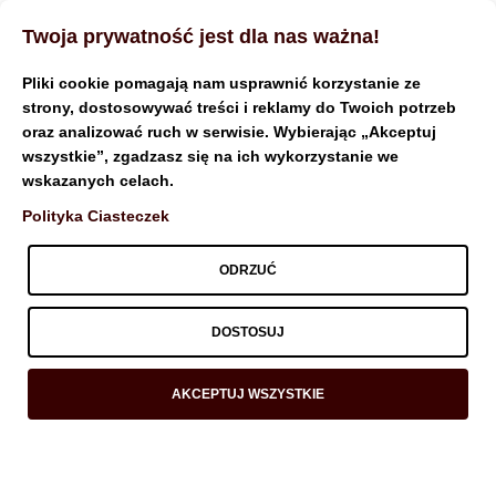
Twoja prywatność jest dla nas ważna!
Pliki cookie pomagają nam usprawnić korzystanie ze
strony, dostosowywać treści i reklamy do Twoich potrzeb
oraz analizować ruch w serwisie. Wybierając „Akceptuj
littlefreelibraryproject.or
wszystkie”, zgadzasz się na ich wykorzystanie we
wskazanych celach.
g.uk
Polityka Ciasteczek
ODRZUĆ
DOSTOSUJ
Nothing Found
AKCEPTUJ WSZYSTKIE
Apologies, but no results were found. Perhaps