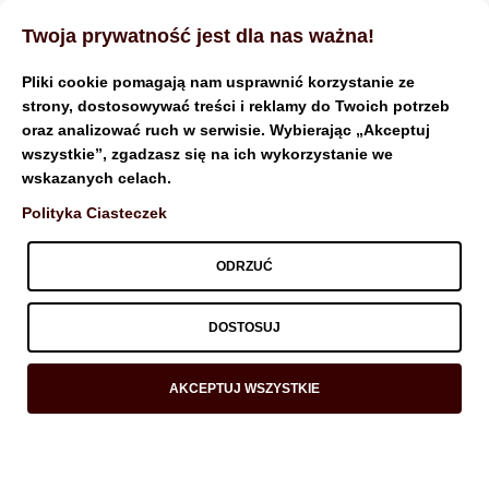
Twoja prywatność jest dla nas ważna!
Pliki cookie pomagają nam usprawnić korzystanie ze
strony, dostosowywać treści i reklamy do Twoich potrzeb
oraz analizować ruch w serwisie. Wybierając „Akceptuj
Monthly Archives: marzec
wszystkie”, zgadzasz się na ich wykorzystanie we
wskazanych celach.
2025
Polityka Ciasteczek
ODRZUĆ
DOSTOSUJ
AKCEPTUJ WSZYSTKIE